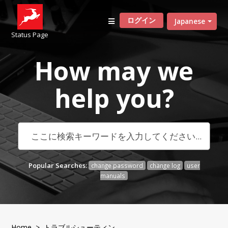
ログイン
Japanese
Status Page
How may we
help
you?
Popular Searches:
change password
change log
user
manuals
Home
>
トラブルシューティン