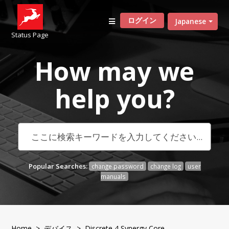
ログイン
Japanese
Status Page
How may we
help
you?
Popular Searches:
change password
change log
user
manuals
Home
>
デバイス
> Discrete 4 Synergy Core