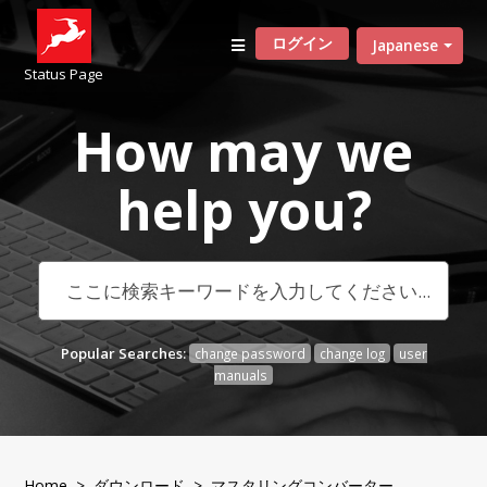
ログイン
Japanese
Status Page
How may we
help
you?
Popular Searches:
change password
change log
user
manuals
Home
>
ダウンロード
> マスタリングコンバーター