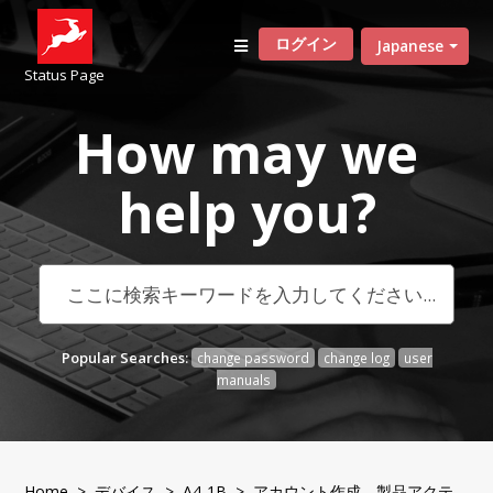
ログイン
Japanese
Status Page
How may we
help
you?
Popular Searches:
change password
change log
user
manuals
Home
>
デバイス
>
A4-1B
> アカウント作成、製品アクテ