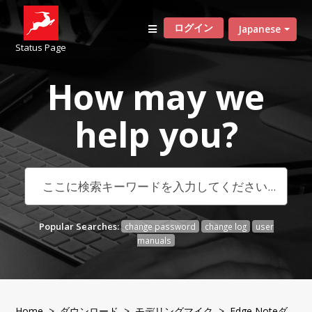
ログイン
Japanese
Status Page
How may we
help
you?
Popular Searches:
change password
change log
user
manuals
Home
>
ダウンロード
>
モデリングマイク
> Edge Noteダ