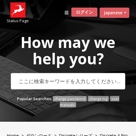
ログイン
Japanese
Status Page
How may we
help
you?
Popular Searches:
change password
change log
user
manuals
Home
>
ダウンロード
>
Discreteシリーズ
> Discrete 4 Pro