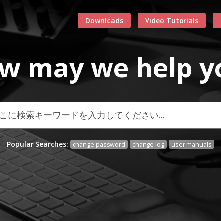
Downloads
Video Tutorials
w may we
help
y
Popular Searches:
change password
change log
user manuals