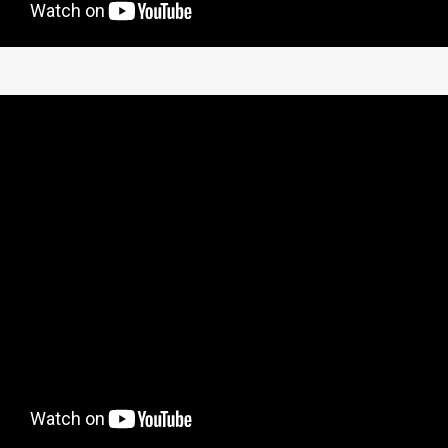
Products
Support
Warrant
roduct Activation
Troubleshooting
Antelope
Policy
upport By Device
Knowedge-Base