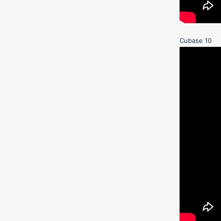
Cubase 10
P
S