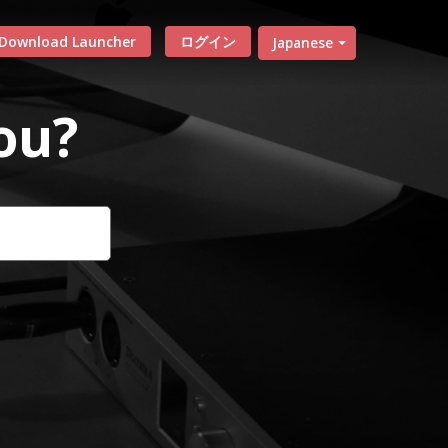
Download Launcher
ログイン
Japanese
ou?