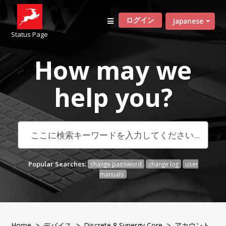
ログイン
Japanese
Status Page
How may we
help
you?
Popular Searches:
change password
change log
user
manuals
Home
>
デバイス
>
Discrete 8 Synergy Core
> アカウント