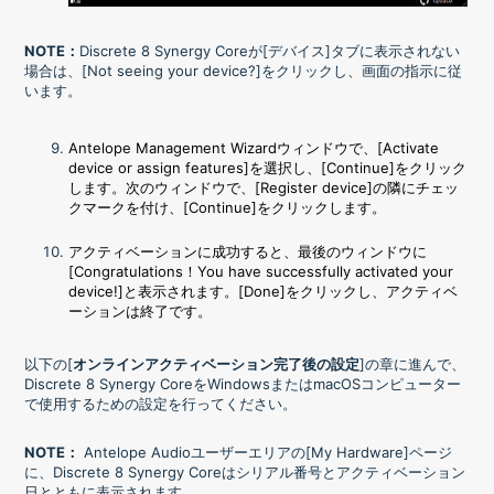
NOTE
：
Discrete 8
Synergy Coreが[デバイス]タブに表示されない
場合は、[Not seeing your device?]
をクリックし、画面の指示に従
います。
Antelope Management Wizardウィンドウで、[Activate
device or assign features]を選択し、[Continue]をクリック
します。次のウィンドウで、[Register device]の隣にチェッ
クマークを付け、[Continue]
をクリックします。
アクティベーションに成功すると、最後のウィンドウに
[Congratulations！You have successfully activated your
device!]と表示されます。[Done]
をクリックし、アクティベ
ーションは終了です。
以下の[
オンラインアクティベーション完了後の設定
]の章に進んで、
Discrete 8
Synergy CoreをWindowsまたはmacOS
コンピューター
で使用するための設定を行ってください。
NOTE
：
Antelope Audioユーザーエリアの[My Hardware]ページ
に、
Discrete 8
Synergy Core
はシリアル番号とアクティベーション
日とともに表示されます。