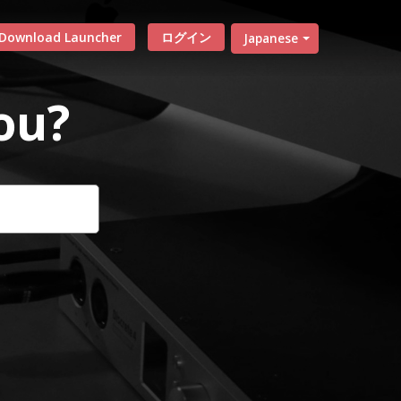
Download Launcher
ログイン
Japanese
ou?