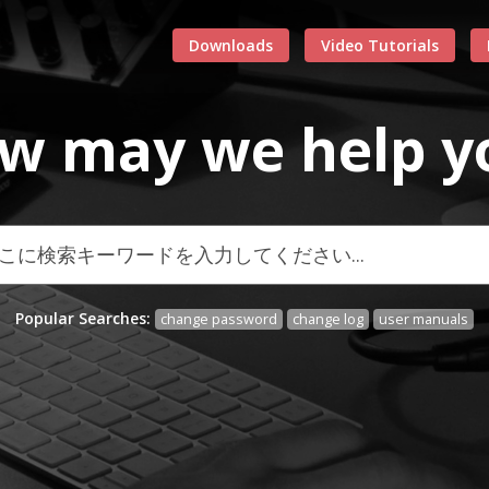
Downloads
Video Tutorials
w may we
help
y
Popular Searches:
change password
change log
user manuals