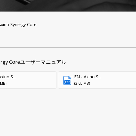
ino Synergy Core
ynergy Coreユーザーマニュアル
Axino S...
EN - Axino S...
PDF
 MB)
(2.05 MB)