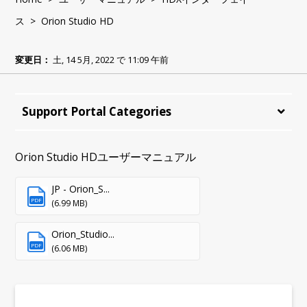
ス
> Orion Studio HD
変更日：
土, 14 5月, 2022 で 11:09 午前
Support Portal Categories
Orion Studio HDユーザーマニュアル
JP - Orion_S...
PDF
(6.99 MB)
Orion_Studio...
PDF
(6.06 MB)