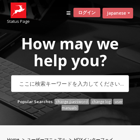
ログイン
Japanese
Status Page
How may we
help
you?
Popular Searches:
change password
change log
user
manuals
Home
>
ユーザーマニュアル
>
HDXインターフェイ