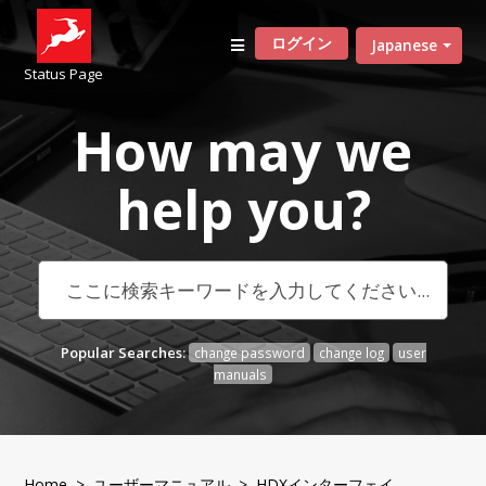
ログイン
Japanese
Status Page
How may we
help
you?
Popular Searches:
change password
change log
user
manuals
Home
>
ユーザーマニュアル
>
HDXインターフェイ