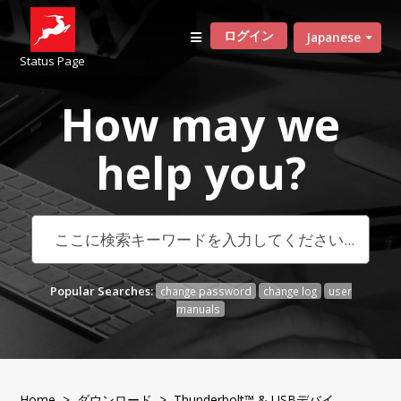
ログイン
Japanese
Status Page
How may we
help
you?
Popular Searches:
change password
change log
user
manuals
Home
>
ダウンロード
>
Thunderbolt™ & USBデバイ